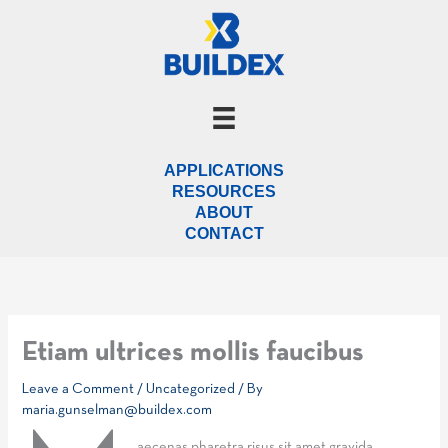
Skip
to
content
APPLICATIONS
RESOURCES
ABOUT
CONTACT
Etiam ultrices mollis faucibus
Leave a Comment
/
Uncategorized
/ By
maria.gunselman@buildex.com
aecenas pharetra risus sit amet gravida