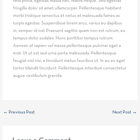
felis porta, egestas massa nec, mattis neque. Sed egestas
fringilla dolor sit amet ullamcorper. Pellentesque habitant
morbi tristique senectus et netus et malesuada fames ac
turpis egestas. Suspendisse lorem arcu, varius eu dapibus
in, semper id nisl. Praesent sagittis quam non est rutrum, eu
tempus dolor sodales. Nunc porttitor tempus rutrum.
Aenean at sapien vel massa pellentesque pulvinar eget a
erat. Ut ut est sed urna porta malesuada. Pellentesque
feugiat nisl nisi, a tincidunt metus faucibus ut. In eu ex eget
tortor blandit tincidunt. Pellentesque interdum consectetur
augue vestibulum gravida.
←
Previous Post
Next Post
→